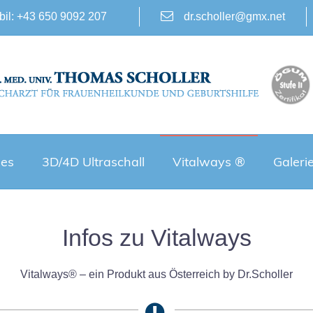
il: +43 650 9092 207
dr.scholler@gmx.net
les
3D/4D Ultraschall
Vitalways ®
Galeri
Infos zu Vitalways
Vitalways® – ein Produkt aus Österreich by Dr.Scholler